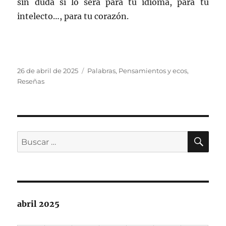
sin duda sí lo será para tu idioma, para tu
intelecto…, para tu corazón.
Publicado
Categorías
26 de abril de 2025
Palabras
,
Pensamientos y ecos
,
el
Reseñas
BU
Buscar
por:
abril 2025