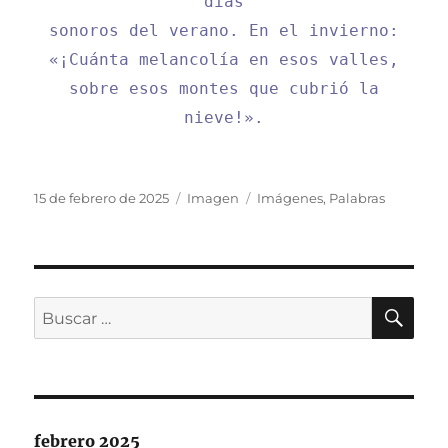
días
sonoros del verano. En el invierno:
«¡Cuánta melancolía en esos valles,
sobre esos montes que cubrió la
nieve!».
Publicado
Formato
Categorías
15 de febrero de 2025
Imagen
Imágenes
,
Palabras
el
BU
Buscar
por:
febrero 2025